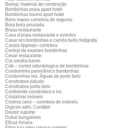
Bomac material de construção
Bombinhas praia apart hotel
Bombinhas tourist apart hotel
Bons mares corretora de seguros
Bora bora pousada
Brasa restaurante
Casa d’praia restaurante e eventos
Casar em bombinhas e camila bello fotógrafa
Cassia lippman- corretora
Central de exames bombinhas
Cesar restaurante
Cia sandra baron
Cob – centro odontologico de bombinhas
Condomínio panorâmico bombinhas
Condomínio res. Águas de porto belo
Construtora paludo
Construtora porto belo
Continente construtora e inc
Cristalmar imóveis
Cristina cervi – corretora de imóveis
Digicon adm. Contábil
Doutor suporte
Dubai bungalows
Eficaz livraria
Elbio luiz stein larrosa corretor