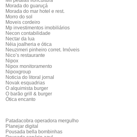
Mil pétalas floricultura
Morada do guaruçá
Morada do mar hotel e rest.
Morro do sol
Moveis cordeiro
Mp investimentos imobiliários
Necon contabilidade
Nectar da lua
Néia joalheria e ótica
Neuzimeri pinheiro corret. Imóveis
Nico’s restaurante
Nipox
Nipox monitoramento
Nipoxgroup
Noticia do litoral jornal
Novak esquadrias
O alquimista burger
O barão grill & burger
Ótica encanto
Patadacobra operadora mergulho
Planejar digital
Pousada bella bombinhas