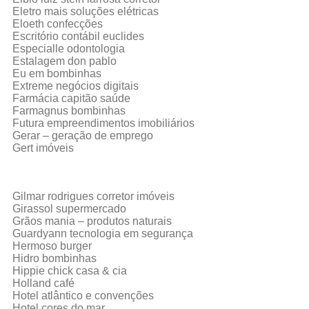
Eletro mais soluções elétricas
Eloeth confecções
Escritório contábil euclides
Especialle odontologia
Estalagem don pablo
Eu em bombinhas
Extreme negócios digitais
Farmácia capitão saúde
Farmagnus bombinhas
Futura empreendimentos imobiliários
Gerar – geração de emprego
Gert imóveis
Gilmar rodrigues corretor imóveis
Girassol supermercado
Grãos mania – produtos naturais
Guardyann tecnologia em segurança
Hermoso burger
Hidro bombinhas
Hippie chick casa & cia
Holland café
Hotel atlântico e convenções
Hotel cores do mar