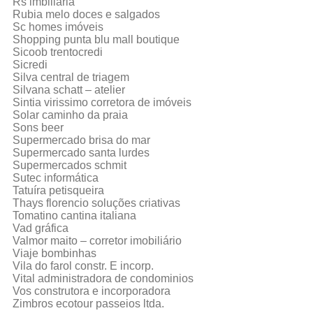
Rs imbiliária
Rubia melo doces e salgados
Sc homes imóveis
Shopping punta blu mall boutique
Sicoob trentocredi
Sicredi
Silva central de triagem
Silvana schatt – atelier
Sintia virissimo corretora de imóveis
Solar caminho da praia
Sons beer
Supermercado brisa do mar
Supermercado santa lurdes
Supermercados schmit
Sutec informática
Tatuíra petisqueira
Thays florencio soluções criativas
Tomatino cantina italiana
Vad gráfica
Valmor maito – corretor imobiliário
Viaje bombinhas
Vila do farol constr. E incorp.
Vital administradora de condominios
Vos construtora e incorporadora
Zimbros ecotour passeios ltda.